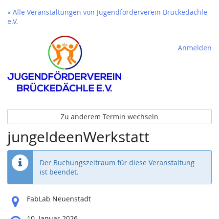
« Alle Veranstaltungen von Jugendförderverein Brückedächle
e.V.
Anmelden
Zu anderem Termin wechseln
jungeIdeenWerkstatt
Der Buchungszeitraum für diese Veranstaltung
ist beendet.
Wo
FabLab Neuenstadt
findet
diese
Wann
10. Januar 2026