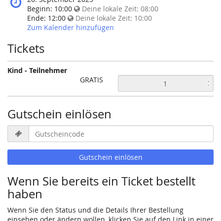
Veranstaltung
findet
Beginn:
10:00
Deine lokale Zeit:
08:00
statt?
diese
Ende:
12:00
Deine lokale Zeit:
10:00
Veranstaltung
Zum Kalender hinzufügen
statt?
Tickets
Kind - Teilnehmer
GRATIS
Gutschein einlösen
Gutscheincode
erforderlich
Gutschein einlösen
Wenn Sie bereits ein Ticket bestellt
haben
Wenn Sie den Status und die Details Ihrer Bestellung
einsehen oder ändern wollen, klicken Sie auf den Link in einer