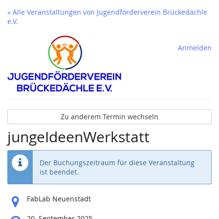
« Alle Veranstaltungen von Jugendförderverein Brückedächle
e.V.
Anmelden
Zu anderem Termin wechseln
jungeIdeenWerkstatt
Der Buchungszeitraum für diese Veranstaltung
ist beendet.
Wo
FabLab Neuenstadt
findet
diese
Wann
20. September 2025